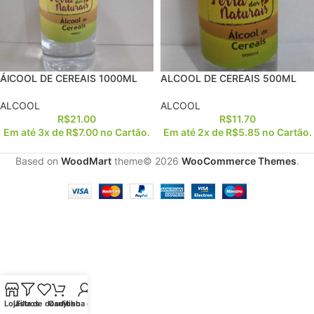
ÁlCOOL DE CEREAIS 1000ML
ALCOOL DE CEREAIS 500ML
ALCOOL
ALCOOL
R$
21.00
R$
11.70
Em até 3x de
R$
7.00
no Cartão.
Em até 2x de
R$
5.85
no Cartão.
Based on
WoodMart
theme© 2026
WooCommerce Themes
.
Loja
Lista de desejos
Filtros
Carrinho
Minha conta