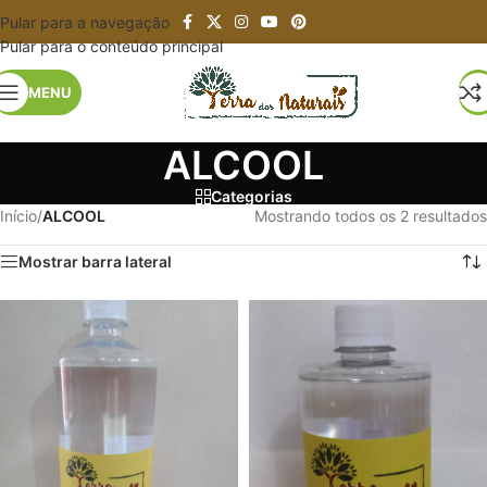
Pular para a navegação
Pular para o conteúdo principal
MENU
ALCOOL
Categorias
Início
/
ALCOOL
Mostrando todos os 2 resultados
Mostrar barra lateral