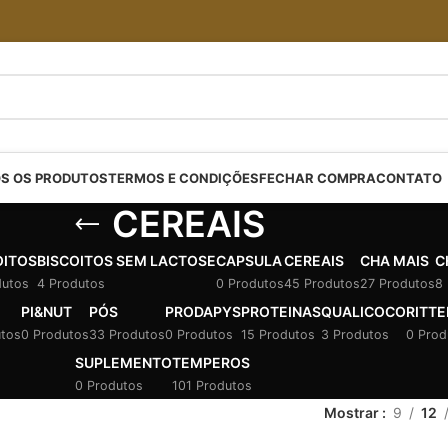
S OS PRODUTOS
TERMOS E CONDIÇÕES
FECHAR COMPRA
CONTATO
CEREAIS
OITOS
BISCOITOS SEM LACTOSE
CAPSULA
CEREAIS
CHA MAIS
C
dutos
4 Produtos
0 Produtos
45 Produtos
27 Produtos
8
PI&NUT
PÓS
PRODAPYS
PROTEINAS
QUALICOCO
RITTE
utos
0 Produtos
33 Produtos
0 Produtos
15 Produtos
3 Produtos
0 Prod
SUPLEMENTO
TEMPEROS
0 Produtos
101 Produtos
Mostrar
9
12