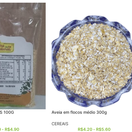
S 100G
Aveia em flocos médio 300g
CEREAIS
0
-
R$
4.90
R$
4.20
-
R$
5.60