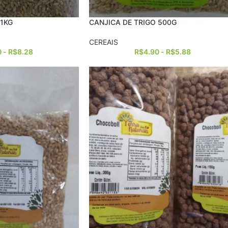
 1KG
CANJICA DE TRIGO 500G
CEREAIS
0
-
R$
8.28
R$
4.90
-
R$
5.88