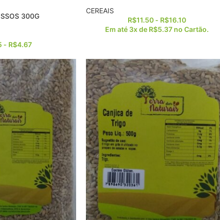
CEREAIS
OSSOS 300G
R$
11.50
-
R$
16.10
Em até 3x de
R$
5.37
no Cartão.
5
-
R$
4.67