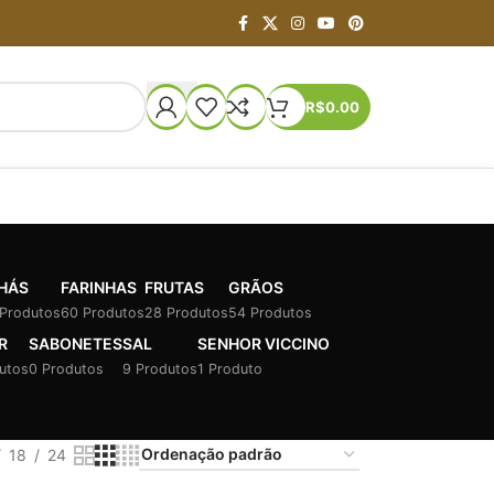
R$
0.00
HÁS
FARINHAS
FRUTAS
GRÃOS
 Produtos
60 Produtos
28 Produtos
54 Produtos
R
SABONETES
SAL
SENHOR VICCINO
utos
0 Produtos
9 Produtos
1 Produto
18
24