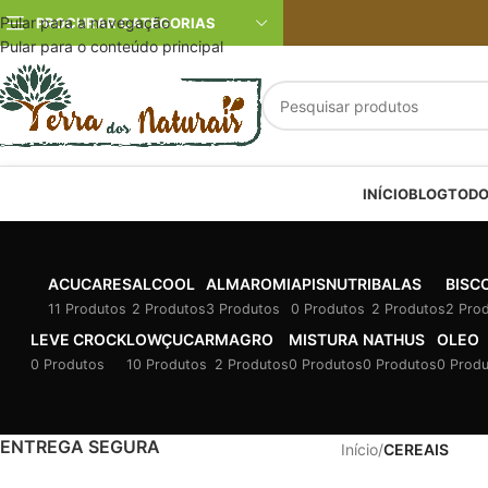
Pular para a navegação
PROCURAR CATEGORIAS
Pular para o conteúdo principal
INÍCIO
BLOG
TODO
ACUCARES
ALCOOL
ALMAROMI
APISNUTRI
BALAS
BISC
11 Produtos
2 Produtos
3 Produtos
0 Produtos
2 Produtos
2 Pro
LEVE CROCK
LOWÇUCAR
MAGRO
MISTURA
NATHUS
OLEO
0 Produtos
10 Produtos
2 Produtos
0 Produtos
0 Produtos
0 Prod
ENTREGA SEGURA
Início
/
CEREAIS