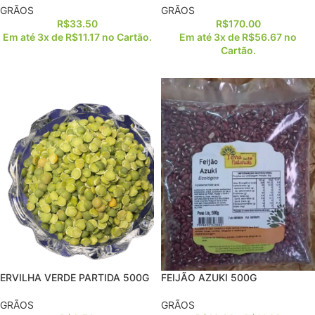
GRÃOS
GRÃOS
R$
33.50
R$
170.00
Em até 3x de
R$
11.17
no Cartão.
Em até 3x de
R$
56.67
no
Cartão.
ERVILHA VERDE PARTIDA 500G
FEIJÃO AZUKI 500G
GRÃOS
GRÃOS