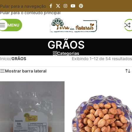
Pular para a navegação
Pular para o conteúdo principal
MENU
GRÃOS
Categorias
Início
/
GRÃOS
Exibindo 1–12 de 54 resultados
Mostrar barra lateral