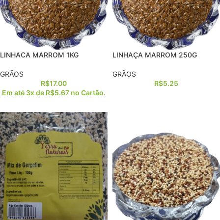
LINHACA MARROM 1KG
LINHAÇA MARROM 250G
GRÃOS
GRÃOS
R$
17.00
R$
5.25
Em até 3x de
R$
5.67
no Cartão.