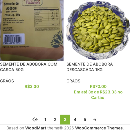
SEMENTE DE ABOBORA COM
SEMENTE DE ABOBORA
CASCA 50G
DESCASCADA 1KG
GRÃOS
GRÃOS
R$
3.30
R$
70.00
Em até 3x de
R$
23.33
no
Cartão.
←
1
2
3
4
5
→
Based on
WoodMart
theme© 2026
WooCommerce Themes
.