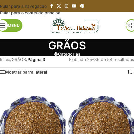
Pular para a navegação
Pular para o conteúdo principal
MENU
GRÃOS
Categorias
Início
/
GRÃOS
/
Página 3
Exibindo 25–36 de 54 resultados
Mostrar barra lateral