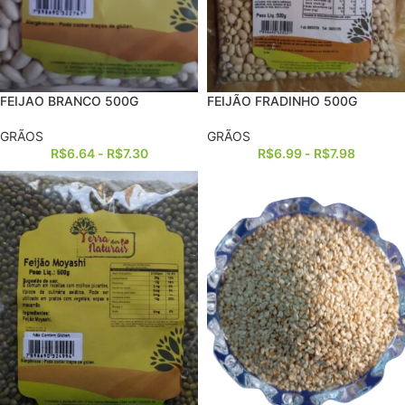
FEIJAO BRANCO 500G
FEIJÃO FRADINHO 500G
GRÃOS
GRÃOS
R$
6.64
-
R$
7.30
R$
6.99
-
R$
7.98