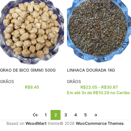
GRAO DE BICO (9MM) 500G
LINHACA DOURADA 1KG
GRÃOS
GRÃOS
R$
9.45
R$
22.05
-
R$
30.87
Em até 3x de
R$
10.29
no Cartão.
←
1
2
3
4
5
→
Based on
WoodMart
theme© 2026
WooCommerce Themes
.