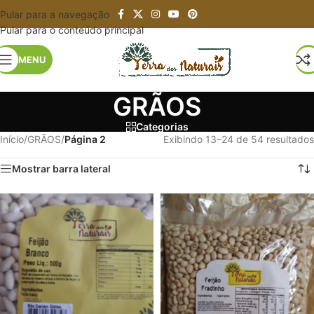
Pular para a navegação
Pular para o conteúdo principal
MENU
GRÃOS
Categorias
Início
/
GRÃOS
/
Página 2
Exibindo 13–24 de 54 resultados
Mostrar barra lateral