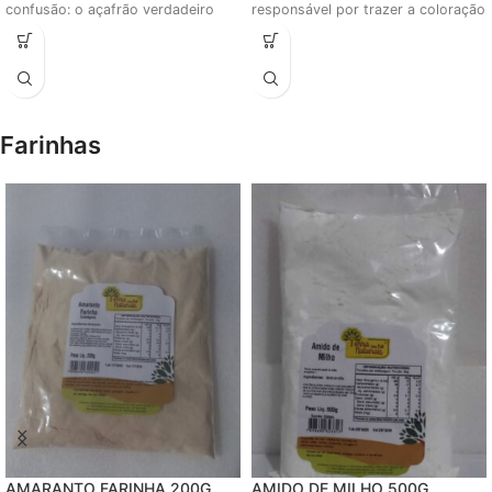
confusão: o açafrão verdadeiro
responsável por trazer a coloração
amarelada ao curry,
Farinhas
AMARANTO FARINHA 200G
AMIDO DE MILHO 500G