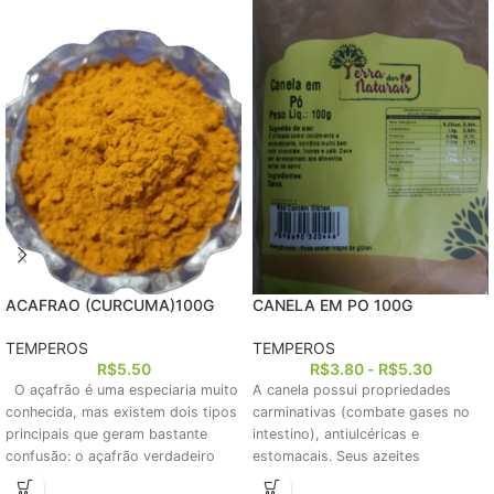
ACAFRAO (CURCUMA)100G
CANELA EM PO 100G
TEMPEROS
TEMPEROS
R$
5.50
R$
3.80
-
R$
5.30
O açafrão é uma especiaria muito
A canela possui propriedades
conhecida, mas existem dois tipos
carminativas (combate gases no
principais que geram bastante
intestino), antiulcéricas e
confusão: o açafrão verdadeiro
estomacais. Seus azeites
essenciais dissolvem melhor os