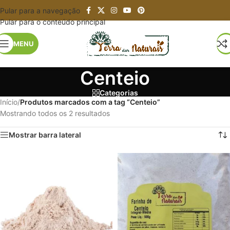
Pular para a navegação
Pular para o conteúdo principal
MENU
Centeio
Categorias
Início
/
Produtos marcados com a tag “Centeio”
Mostrando todos os 2 resultados
Mostrar barra lateral