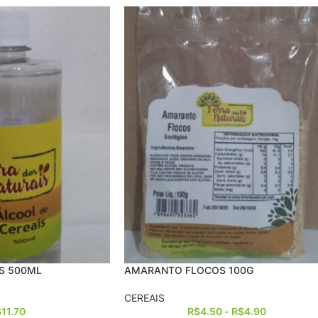
S 500ML
AMARANTO FLOCOS 100G
CEREAIS
$
11.70
R$
4.50
-
R$
4.90