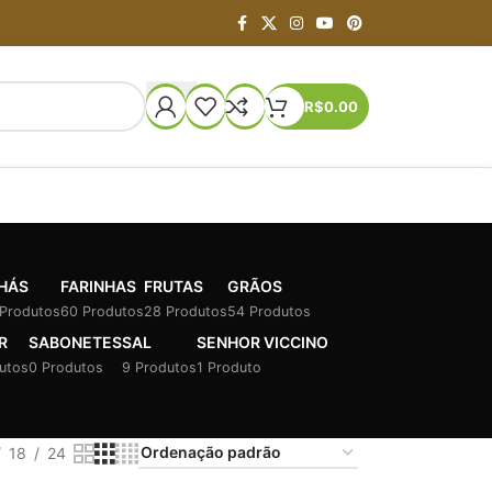
R$
0.00
HÁS
FARINHAS
FRUTAS
GRÃOS
 Produtos
60 Produtos
28 Produtos
54 Produtos
R
SABONETES
SAL
SENHOR VICCINO
utos
0 Produtos
9 Produtos
1 Produto
18
24