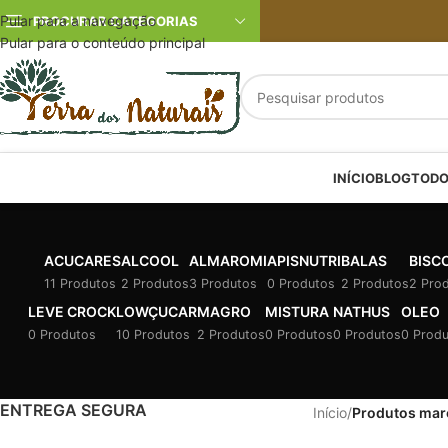
Pular para a navegação
PROCURAR CATEGORIAS
Pular para o conteúdo principal
INÍCIO
BLOG
TODO
ACUCARES
ALCOOL
ALMAROMI
APISNUTRI
BALAS
BISC
11 Produtos
2 Produtos
3 Produtos
0 Produtos
2 Produtos
2 Pro
LEVE CROCK
LOWÇUCAR
MAGRO
MISTURA
NATHUS
OLEO
0 Produtos
10 Produtos
2 Produtos
0 Produtos
0 Produtos
0 Prod
ENTREGA SEGURA
Início
/
Produtos mar