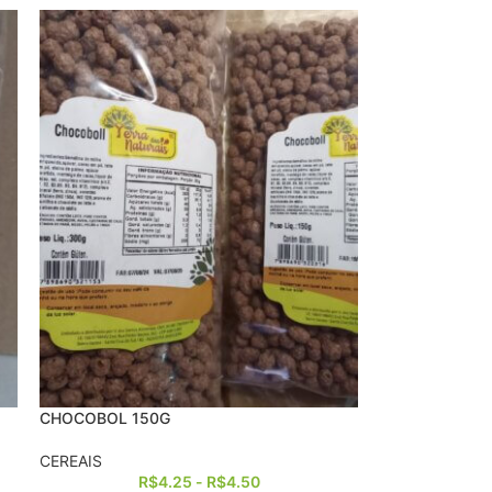
CHOCOBOL 150G
CEREAIS
R$
4.25
-
R$
4.50