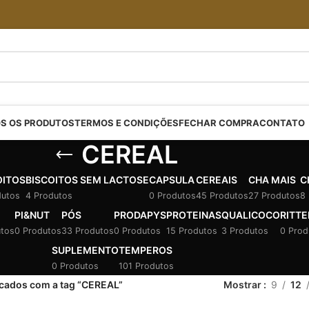
S OS PRODUTOS
TERMOS E CONDIÇÕES
FECHAR COMPRA
CONTATO
CEREAL
OITOS
BISCOITOS SEM LACTOSE
CAPSULA
CEREAIS
CHA MAIS
C
dutos
4 Produtos
0 Produtos
45 Produtos
27 Produtos
8
PI&NUT
PÓS
PRODAPYS
PROTEINAS
QUALICOCO
RITTE
utos
0 Produtos
33 Produtos
0 Produtos
15 Produtos
3 Produtos
0 Prod
SUPLEMENTO
TEMPEROS
0 Produtos
101 Produtos
cados com a tag “CEREAL”
Mostrar
9
12