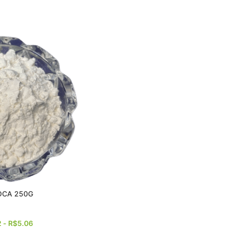
OCA 250G
2
-
R$
5.06