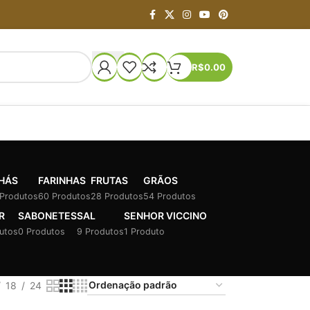
R$
0.00
HÁS
FARINHAS
FRUTAS
GRÃOS
 Produtos
60 Produtos
28 Produtos
54 Produtos
R
SABONETES
SAL
SENHOR VICCINO
utos
0 Produtos
9 Produtos
1 Produto
18
24