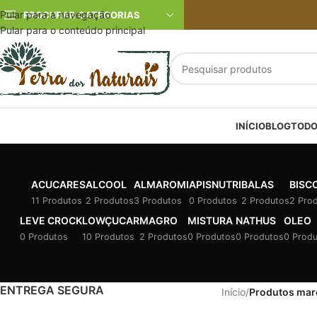
Pular para a navegação
PROCURAR CATEGORIAS
Pular para o conteúdo principal
INÍCIO
BLOG
TODO
ACUCARES
ALCOOL
ALMAROMI
APISNUTRI
BALAS
BISC
11 Produtos
2 Produtos
3 Produtos
0 Produtos
2 Produtos
2 Pro
LEVE CROCK
LOWÇUCAR
MAGRO
MISTURA
NATHUS
OLEO
0 Produtos
10 Produtos
2 Produtos
0 Produtos
0 Produtos
0 Prod
ENTREGA SEGURA
Início
/
Produtos mar