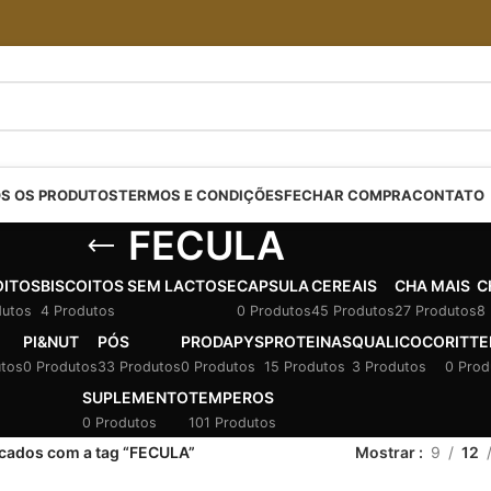
S OS PRODUTOS
TERMOS E CONDIÇÕES
FECHAR COMPRA
CONTATO
FECULA
OITOS
BISCOITOS SEM LACTOSE
CAPSULA
CEREAIS
CHA MAIS
C
dutos
4 Produtos
0 Produtos
45 Produtos
27 Produtos
8
PI&NUT
PÓS
PRODAPYS
PROTEINAS
QUALICOCO
RITTE
utos
0 Produtos
33 Produtos
0 Produtos
15 Produtos
3 Produtos
0 Prod
SUPLEMENTO
TEMPEROS
0 Produtos
101 Produtos
cados com a tag “FECULA”
Mostrar
9
12