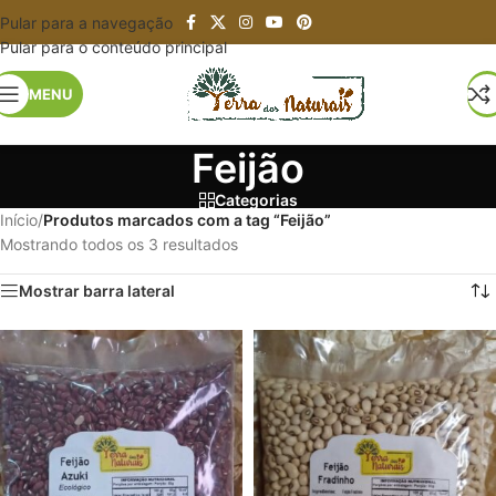
Pular para a navegação
Pular para o conteúdo principal
MENU
Feijão
Categorias
Início
/
Produtos marcados com a tag “Feijão”
Mostrando todos os 3 resultados
Mostrar barra lateral