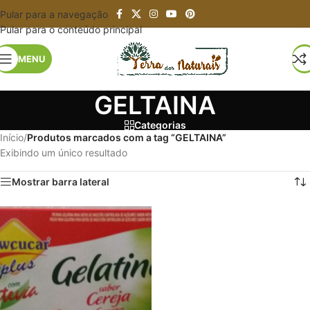
Pular para a navegação
Pular para o conteúdo principal
MENU
GELTAINA
Categorias
Início
/
Produtos marcados com a tag “GELTAINA”
Exibindo um único resultado
Mostrar barra lateral