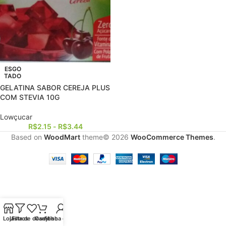
ESGO
TADO
GELATINA SABOR CEREJA PLUS
COM STEVIA 10G
Lowçucar
R$
2.15
-
R$
3.44
Based on
WoodMart
theme© 2026
WooCommerce Themes
.
Loja
Lista de desejos
Filtros
Carrinho
Minha conta