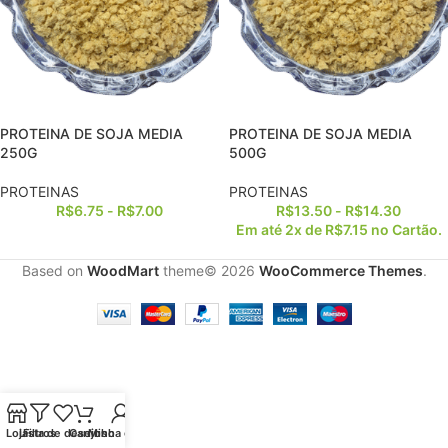
PROTEINA DE SOJA MEDIA
PROTEINA DE SOJA MEDIA
250G
500G
PROTEINAS
PROTEINAS
R$
6.75
-
R$
7.00
R$
13.50
-
R$
14.30
Em até 2x de
R$
7.15
no Cartão.
Based on
WoodMart
theme© 2026
WooCommerce Themes
.
Loja
Lista de desejos
Filtros
Carrinho
Minha conta