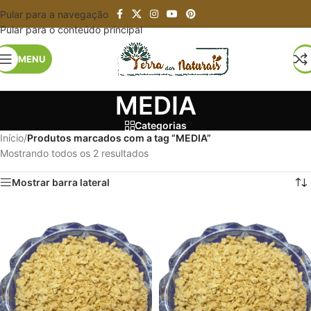
Pular para a navegação
Pular para o conteúdo principal
MENU
MEDIA
Categorias
Início
/
Produtos marcados com a tag “MEDIA”
Mostrando todos os 2 resultados
Mostrar barra lateral