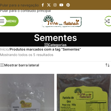
Pular para a navegação
Pular para o conteúdo principal
MENU
Sementes
Categorias
Início
/
Produtos marcados com a tag “Sementes”
Mostrando todos os 5 resultados
Mostrar barra lateral