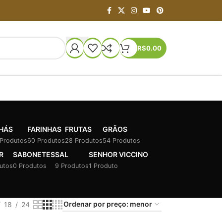
R$
0.00
HÁS
FARINHAS
FRUTAS
GRÃOS
 Produtos
60 Produtos
28 Produtos
54 Produtos
R
SABONETES
SAL
SENHOR VICCINO
utos
0 Produtos
9 Produtos
1 Produto
18
24