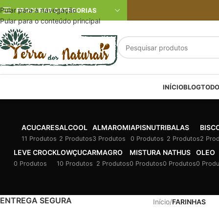
Pular para a navegação
PROCURAR CATEGORIAS
Pular para o conteúdo principal
INÍCIO
BLOG
TODO
ACUCARES
ALCOOL
ALMAROMI
APISNUTRI
BALAS
BISC
11 Produtos
2 Produtos
3 Produtos
0 Produtos
2 Produtos
2 Pro
LEVE CROCK
LOWÇUCAR
MAGRO
MISTURA
NATHUS
OLEO
0 Produtos
10 Produtos
2 Produtos
0 Produtos
0 Produtos
0 Prod
ENTREGA SEGURA
Início
/
FARINHAS