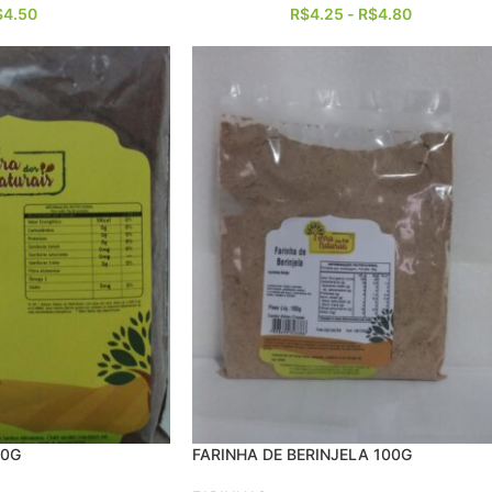
$
4.50
R$
4.25
-
R$
4.80
00G
FARINHA DE BERINJELA 100G