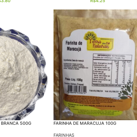
$
3.80
R$
4.25
Z BRANCA 500G
FARINHA DE MARACUJA 100G
FARINHAS