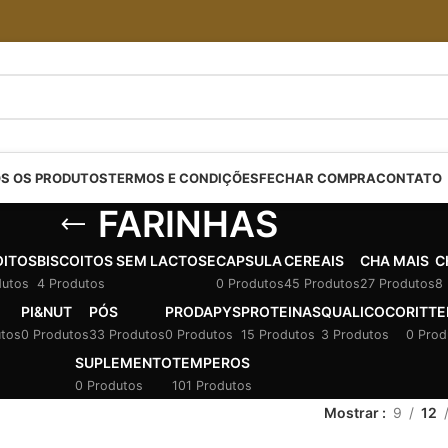
S OS PRODUTOS
TERMOS E CONDIÇÕES
FECHAR COMPRA
CONTATO
FARINHAS
OITOS
BISCOITOS SEM LACTOSE
CAPSULA
CEREAIS
CHA MAIS
C
dutos
4 Produtos
0 Produtos
45 Produtos
27 Produtos
8
PI&NUT
PÓS
PRODAPYS
PROTEINAS
QUALICOCO
RITTE
utos
0 Produtos
33 Produtos
0 Produtos
15 Produtos
3 Produtos
0 Prod
SUPLEMENTO
TEMPEROS
0 Produtos
101 Produtos
Mostrar
9
12