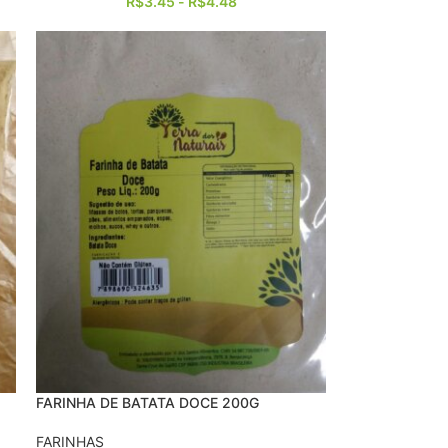
R$
3.45
-
R$
4.48
FARINHA DE BATATA DOCE 200G
FARINHAS