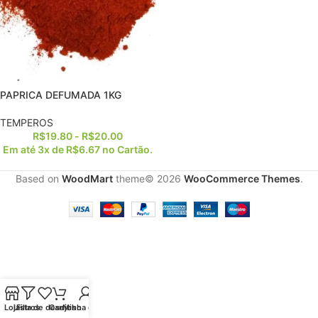
PAPRICA DEFUMADA 1KG
TEMPEROS
R$
19.80
-
R$
20.00
Em até 3x de
R$
6.67
no Cartão.
Based on
WoodMart
theme© 2026
WooCommerce Themes
.
Loja
Lista de desejos
Filtros
Carrinho
Minha conta