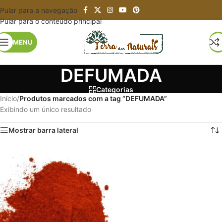
Pular para a navegação
Pular para o conteúdo principal
MENU
DEFUMADA
Categorias
Início
/
Produtos marcados com a tag “DEFUMADA”
Exibindo um único resultado
Mostrar barra lateral