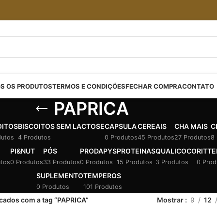
S OS PRODUTOS
TERMOS E CONDIÇÕES
FECHAR COMPRA
CONTATO
PAPRICA
OITOS
BISCOITOS SEM LACTOSE
CAPSULA
CEREAIS
CHA MAIS
C
dutos
4 Produtos
0 Produtos
45 Produtos
27 Produtos
8
PI&NUT
PÓS
PRODAPYS
PROTEINAS
QUALICOCO
RITTE
utos
0 Produtos
33 Produtos
0 Produtos
15 Produtos
3 Produtos
0 Prod
SUPLEMENTO
TEMPEROS
0 Produtos
101 Produtos
cados com a tag “PAPRICA”
Mostrar
9
12