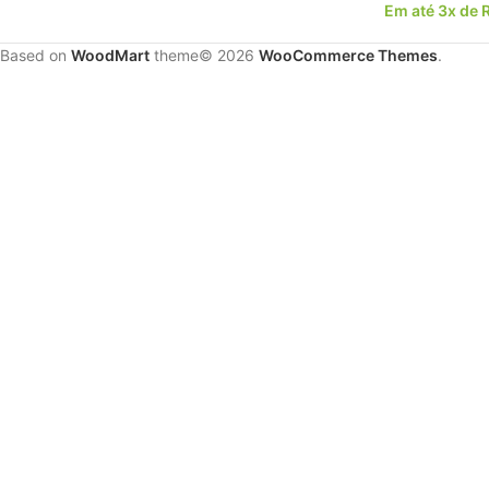
Em até 3x de
Based on
WoodMart
theme© 2026
WooCommerce Themes
.