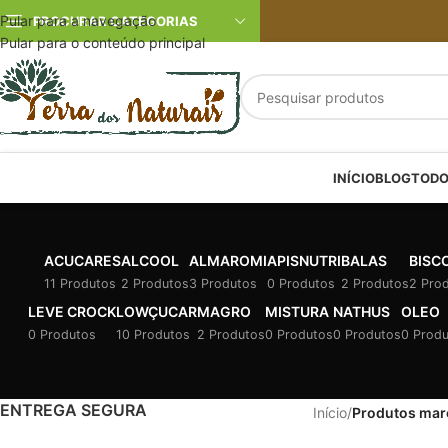
Pular para a navegação
PROCURAR CATEGORIAS
Pular para o conteúdo principal
INÍCIO
BLOG
TODO
ACUCARES
ALCOOL
ALMAROMI
APISNUTRI
BALAS
BISC
11 Produtos
2 Produtos
3 Produtos
0 Produtos
2 Produtos
2 Pro
LEVE CROCK
LOWÇUCAR
MAGRO
MISTURA
NATHUS
OLEO
0 Produtos
10 Produtos
2 Produtos
0 Produtos
0 Produtos
0 Prod
ENTREGA SEGURA
Início
/
Produtos mar