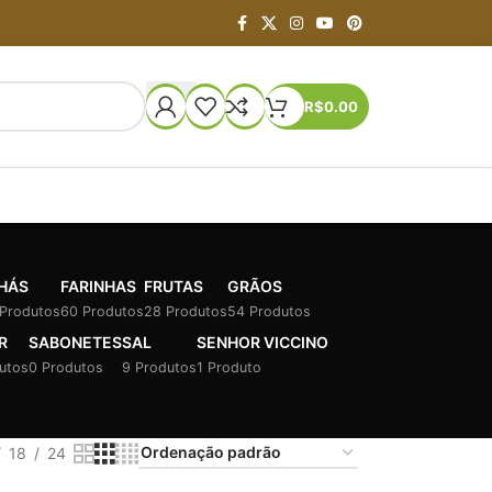
R$
0.00
HÁS
FARINHAS
FRUTAS
GRÃOS
 Produtos
60 Produtos
28 Produtos
54 Produtos
R
SABONETES
SAL
SENHOR VICCINO
utos
0 Produtos
9 Produtos
1 Produto
18
24