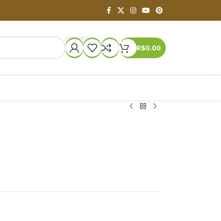
R$
0.00