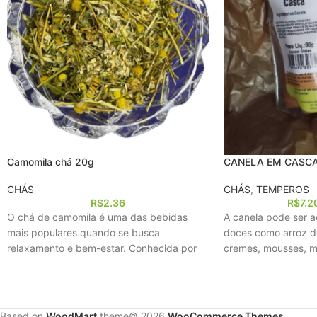
Camomila chá 20g
CANELA EM CASCA
CHÁS
CHÁS
,
TEMPEROS
R$
2.36
R$
7.2
O chá de camomila é uma das bebidas
A canela pode ser a
mais populares quando se busca
doces como arroz do
relaxamento e bem-estar. Conhecida por
cremes, mousses, m
suas propriedades
Based on
WoodMart
theme© 2026
WooCommerce Themes
.