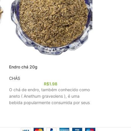
Endro chá 20g
Hibisco chá 20g
CHÁS
CHÁS
R$
1.98
O chá de endro, também conhecido como
O chá de hibisco,
aneto ( Anethum graveolens ), é uma
da planta Hibisc
bebida popularmente consumida por seus
bebida de cor vi
potenciais