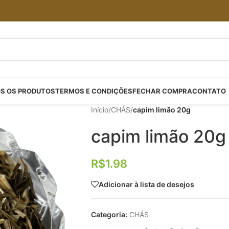
S OS PRODUTOS
TERMOS E CONDIÇÕES
FECHAR COMPRA
CONTATO
Início
/
CHÁS
/
capim limão 20g
capim limão 20g
R$
1.98
Adicionar à lista de desejos
Categoria:
CHÁS