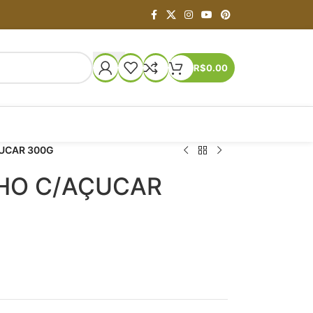
R$
0.00
ÇUCAR 300G
LHO C/AÇUCAR