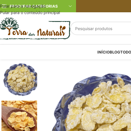
Pular para a navegação
PROCURAR CATEGORIAS
Pular para o conteúdo principal
INÍCIO
BLOG
TODO