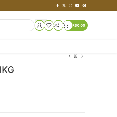
R$
0.00
1KG