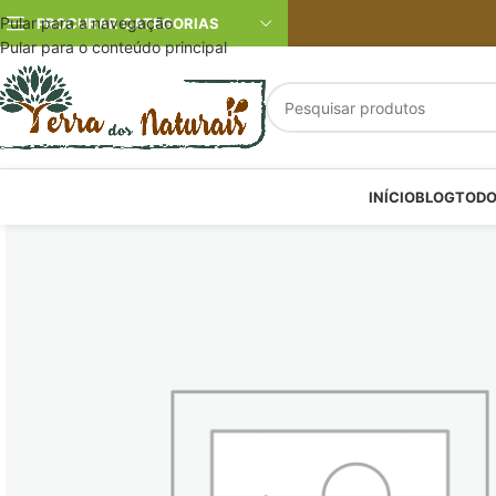
Pular para a navegação
PROCURAR CATEGORIAS
Pular para o conteúdo principal
INÍCIO
BLOG
TODO