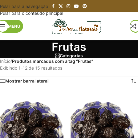
Pular para a navegação
Pular para o conteúdo principal
MENU
Frutas
Categorias
Início
/
Produtos marcados com a tag “Frutas”
Exibindo 1–12 de 15 resultados
Mostrar barra lateral