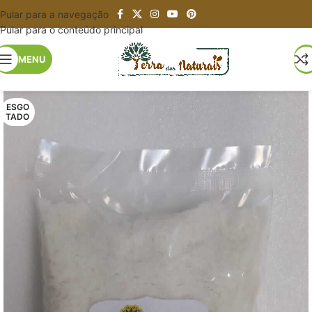
Pular para a navegação
Pular para o conteúdo principal
MENU
ESGO
TADO