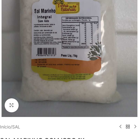
Clique para ampliar
Início
/
SAL