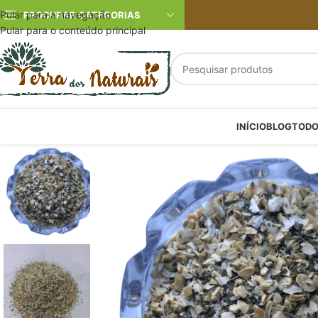
Pular para a navegação
PROCURAR CATEGORIAS
Pular para o conteúdo principal
INÍCIO
BLOG
TODO