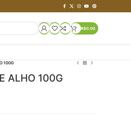
R$
0.00
O 100G
E ALHO 100G