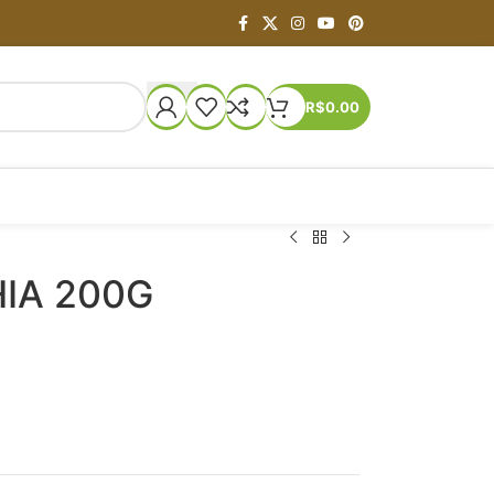
R$
0.00
IA 200G