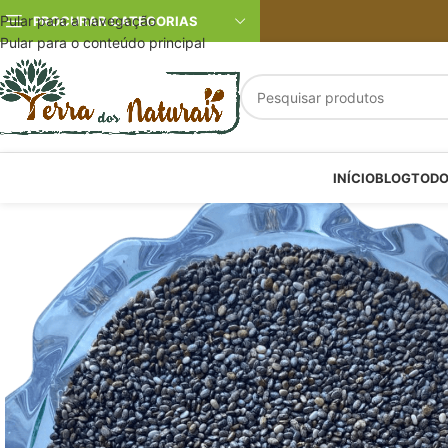
Pular para a navegação
PROCURAR CATEGORIAS
Pular para o conteúdo principal
INÍCIO
BLOG
TODO