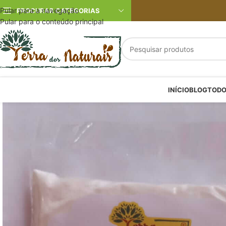
Pular para a navegação
PROCURAR CATEGORIAS
Pular para o conteúdo principal
INÍCIO
BLOG
TODO