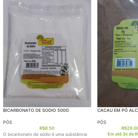
BICARBONATO DE SODIO 500G
CACAU EM PÓ ALC
PÓS
PÓS
R$
8.50
R$
29.0
Em até 3x de
R
O bicarbonato de sódio é uma substância