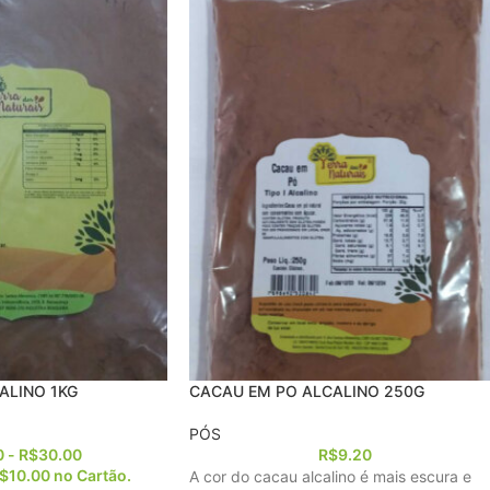
ALINO 1KG
CACAU EM PO ALCALINO 250G
PÓS
0
-
R$
30.00
R$
9.20
$
10.00
no Cartão.
A cor do cacau alcalino é mais escura e