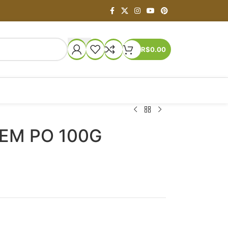
R$
0.00
 EM PO 100G