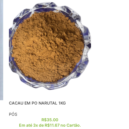
CACAU EM PO NARUTAL 1KG
COLAGENO HID
PÓS
PÓS
R$
35.00
Em até 3x de
R$
11.67
no Cartão.
O colágeno é uma