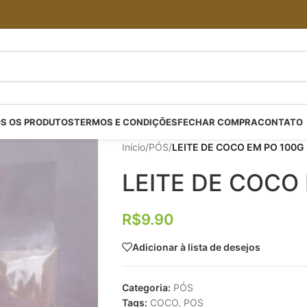
S OS PRODUTOS
TERMOS E CONDIÇÕES
FECHAR COMPRA
CONTATO
Início
/
PÓS
/
LEITE DE COCO EM PO 100G
LEITE DE COCO
R$
9.90
Adicionar à lista de desejos
Categoria:
PÓS
Tags:
COCO
,
POS