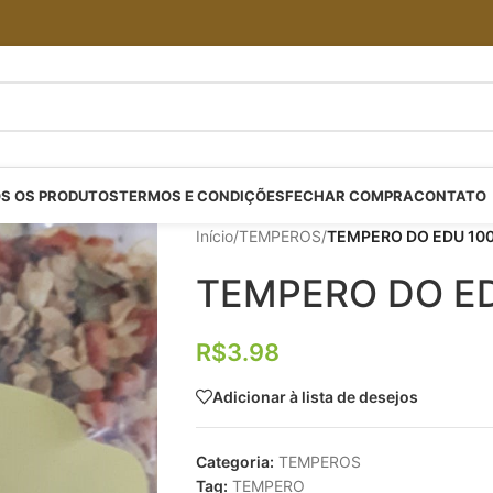
S OS PRODUTOS
TERMOS E CONDIÇÕES
FECHAR COMPRA
CONTATO
Início
/
TEMPEROS
/
TEMPERO DO EDU 10
TEMPERO DO E
R$
3.98
Adicionar à lista de desejos
Categoria:
TEMPEROS
Tag:
TEMPERO