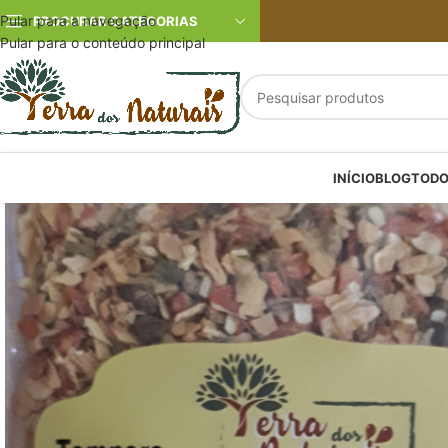
Pular para a navegação
PROCURAR CATEGORIAS
Pular para o conteúdo principal
INÍCIO
BLOG
TODO