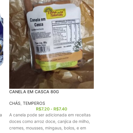
CANELA EM CASCA 80G
ERVAS FINAS 5
CHÁS
,
TEMPEROS
TEMPEROS
R$
7.20
-
R$
7.40
da
A canela pode ser adicionada em receitas
Ervas finas, um t
doces como arroz doce, canjica de milho,
“ervas finas”, sã
cremes, mousses, mingaus, bolos, e em
ervas delicadas 