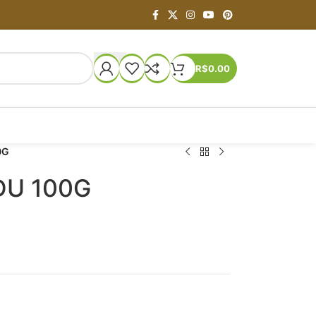
R$
0.00
0G
DU 100G