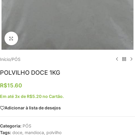
Clique para ampliar
Início
/
PÓS
POLVILHO DOCE 1KG
R$
15.60
Em até 3x de
R$
5.20
no Cartão.
Adicionar à lista de desejos
Categoria:
PÓS
Tags:
doce
,
mandioca
,
polvilho